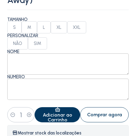
Away)
TAMANHO
S
M
L
XL
XXL
PERSONALIZAR
NÃO
SIM
NOME
NÚMERO
Comprar agora
Adicionar ao
Quantidade
Carrinho
Mostrar stock das localizações