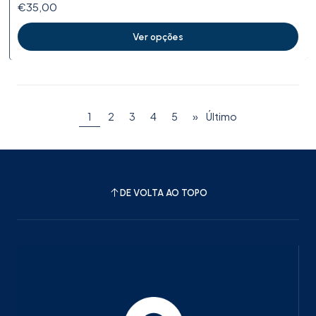
€35,00
Ver opções
1
2
3
4
5
»
Último
DE VOLTA AO TOPO