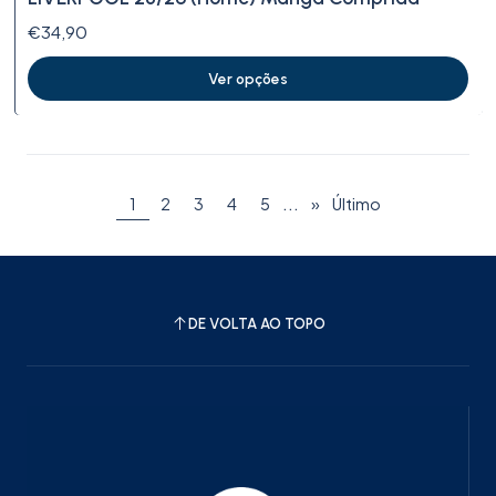
€34,90
Ver opções
...
1
2
3
4
5
»
Último
DE VOLTA AO TOPO