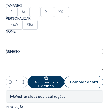
TAMANHO
S
M
L
XL
XXL
PERSONALIZAR
NÃO
SIM
NOME
NÚMERO
Comprar agora
Adicionar ao
Quantidade
Carrinho
Mostrar stock das localizações
DESCRIÇÃO