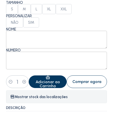
TAMANHO
S
M
L
XL
XXL
PERSONALIZAR
NÃO
SIM
NOME
NÚMERO
Comprar agora
Adicionar ao
Quantidade
Carrinho
Mostrar stock das localizações
DESCRIÇÃO