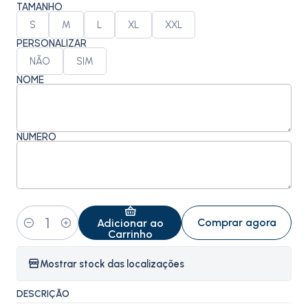
TAMANHO
S
M
L
XL
XXL
PERSONALIZAR
NÃO
SIM
NOME
NÚMERO
Comprar agora
Adicionar ao
Quantidade
Carrinho
Mostrar stock das localizações
DESCRIÇÃO