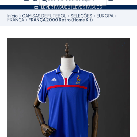
LEVE 3 PAGUE 2 | LEVE 5 PAGUE 3
Início
CAMISAS DE FUTEBOL
SELEÇÕES
EUROPA
FRANÇA
FRANÇA 2000 Retro (Home Kit)