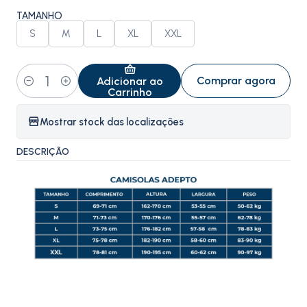
TAMANHO
S
M
L
XL
XXL
Comprar agora
Adicionar ao
Quantidade
Carrinho
Mostrar stock das localizações
DESCRIÇÃO