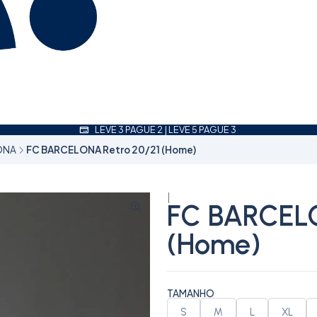
LEVE 3 PAGUE 2 | LEVE 5 PAGUE 3
ONA
FC BARCELONA Retro 20/21 (Home)
|
FC BARCELO
(Home)
TAMANHO
S
M
L
XL