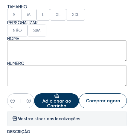
TAMANHO
S
M
L
XL
XXL
PERSONALIZAR
NÃO
SIM
NOME
NÚMERO
Comprar agora
Adicionar ao
Quantidade
Carrinho
Mostrar stock das localizações
DESCRIÇÃO