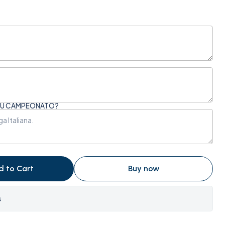
 OU CAMPEONATO?
d to Cart
Buy now
s