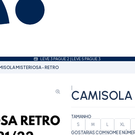
LEVE 3 PAGUE 2 | LEVE 5 PAGUE 3
MISOLA MISTERIOSA - RETRO
|
CAMISOLA 
TAMANHO
S
M
L
XL
GOSTARIAS COM NOME E NÚME