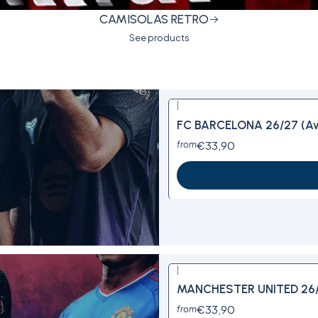
CAMISOLAS RETRO
See products
|
FC BARCELONA 26/27 (Awa
€33,90
from
|
New
MANCHESTER UNITED 26/2
€33,90
from