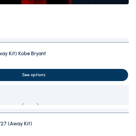
y Kit) Kobe Bryant
See options
7 (Away Kit)