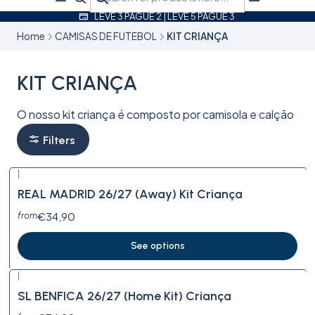
LEVE 3 PAGUE 2 | LEVE 5 PAGUE 3
Home
CAMISAS DE FUTEBOL
KIT CRIANÇA
KIT CRIANÇA
O nosso kit criança é composto por camisola e calção
Filters
|
New
REAL MADRID 26/27 (Away) Kit Criança
€34,90
from
See options
|
New
SL BENFICA 26/27 (Home Kit) Criança