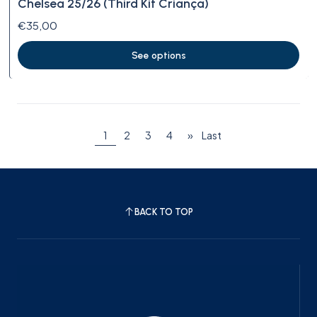
Chelsea 25/26 (Third Kit Criança)
€35,00
See options
1
2
3
4
»
Last
BACK TO TOP