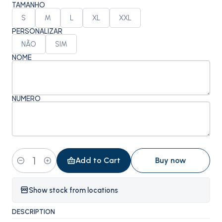
TAMANHO
S
M
L
XL
XXL
PERSONALIZAR
NÃO
SIM
NOME
NÚMERO
Add to Cart
Buy now
Quantity
Show stock from locations
DESCRIPTION