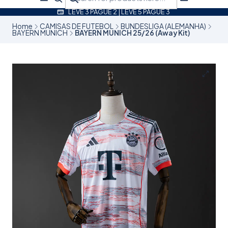
LEVE 3 PAGUE 2 | LEVE 5 PAGUE 3
Home
CAMISAS DE FUTEBOL
BUNDESLIGA (ALEMANHA)
BAYERN MUNICH
BAYERN MUNICH 25/26 (Away Kit)