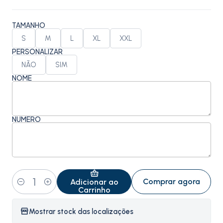
TAMANHO
S
M
L
XL
XXL
PERSONALIZAR
NÃO
SIM
NOME
NÚMERO
Comprar agora
Adicionar ao
Quantidade
Carrinho
Mostrar stock das localizações