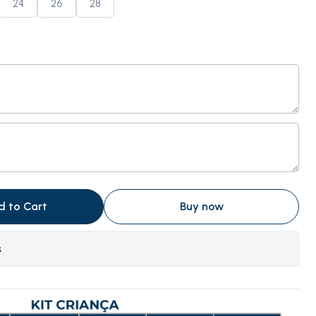
24
26
28
d to Cart
Buy now
s