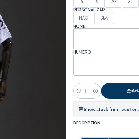
16
18
20
22
PERSONALIZAR
NÃO
SIM
NOME
NÚMERO
Ad
Quantity
Show stock from location
DESCRIPTION