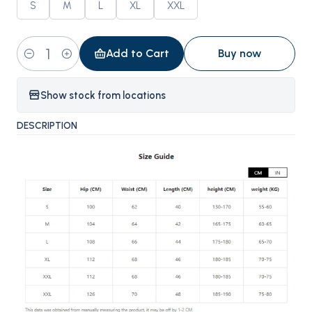
S
M
L
XL
XXL
Add to Cart
Buy now
Quantity
Show stock from locations
DESCRIPTION