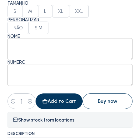
TAMANHO
S
M
L
XL
XXL
PERSONALIZAR
NÃO
SIM
NOME
NÚMERO
Add to Cart
Buy now
Quantity
Show stock from locations
DESCRIPTION