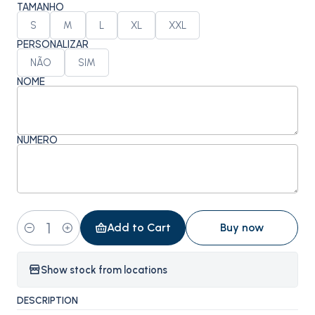
TAMANHO
S
M
L
XL
XXL
PERSONALIZAR
NÃO
SIM
NOME
NÚMERO
Add to Cart
Buy now
Quantity
Show stock from locations
DESCRIPTION