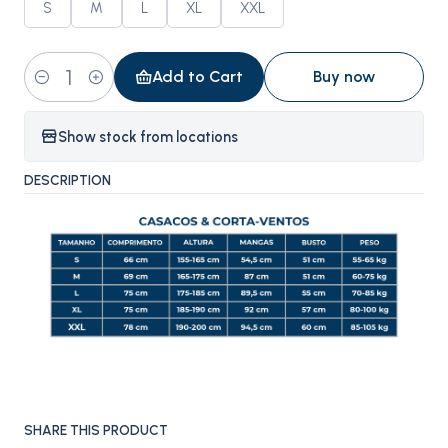
S
M
L
XL
XXL
Add to Cart
Buy now
Quantity
Show stock from locations
DESCRIPTION
SHARE THIS PRODUCT