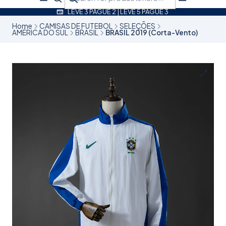
LEVE 3 PAGUE 2 | LEVE 5 PAGUE 3
Home
CAMISAS DE FUTEBOL
SELEÇÕES
AMÉRICA DO SUL
BRASIL
BRASIL 2019 (Corta-Vento)