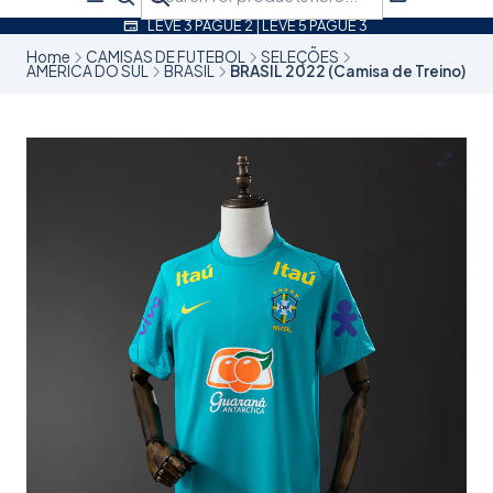
LEVE 3 PAGUE 2 | LEVE 5 PAGUE 3
Home
CAMISAS DE FUTEBOL
SELEÇÕES
AMÉRICA DO SUL
BRASIL
BRASIL 2022 (Camisa de Treino)