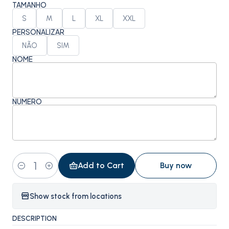
TAMANHO
S
M
L
XL
XXL
PERSONALIZAR
NÃO
SIM
NOME
NÚMERO
Add to Cart
Buy now
Quantity
Show stock from locations
DESCRIPTION