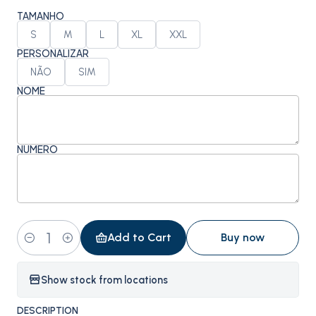
TAMANHO
S
M
L
XL
XXL
PERSONALIZAR
NÃO
SIM
NOME
NÚMERO
Add to Cart
Buy now
Quantity
Show stock from locations
DESCRIPTION