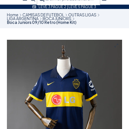
LEVE 3 PAGUE 2 | LEVE 5 PAGUE 3
Home
CAMISAS DE FUTEBOL
OUTRAS LIGAS
LIGA ARGENTINA
BOCA JUNIORS
Boca Juniors 09/10 Retro (Home Kit)