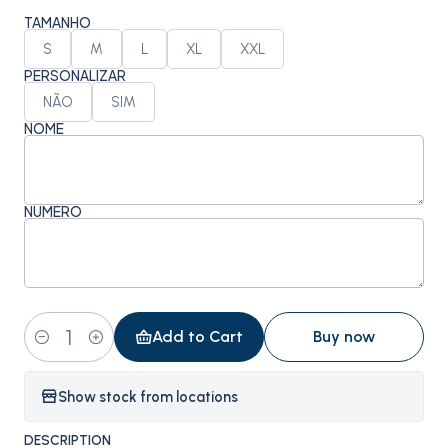
TAMANHO
S
M
L
XL
XXL
PERSONALIZAR
NÃO
SIM
NOME
NÚMERO
Add to Cart
Buy now
Quantity
Show stock from locations
DESCRIPTION