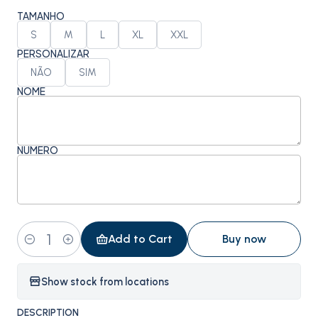
TAMANHO
S
M
L
XL
XXL
PERSONALIZAR
NÃO
SIM
NOME
NÚMERO
Add to Cart
Buy now
Quantity
Show stock from locations
DESCRIPTION