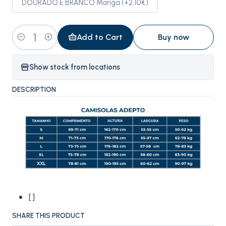
DOURADO E BRANCO Manga (+2.10€)
Add to Cart
Buy now
Quantity
Show stock from locations
DESCRIPTION
[ ]
SHARE THIS PRODUCT