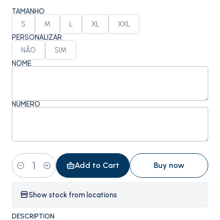
TAMANHO
S
M
L
XL
XXL
PERSONALIZAR
NÃO
SIM
NOME
NÚMERO
Add to Cart
Buy now
Quantity
Show stock from locations
DESCRIPTION