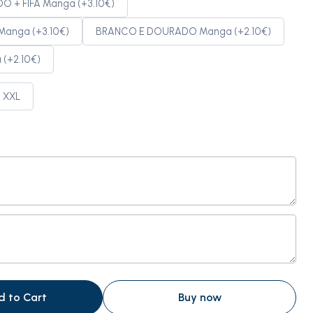
 + FIFA Manga (+3.10€)
anga (+3.10€)
BRANCO E DOURADO Manga (+2.10€)
(+2.10€)
XXL
d to Cart
Buy now