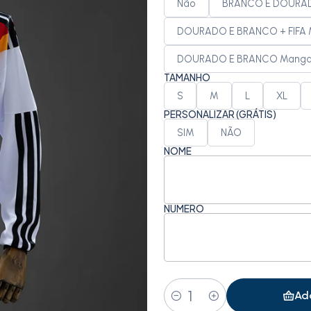
Não
BRANCO E DOURADO
DOURADO E BRANCO + FIFA M
DOURADO E BRANCO Manga 
TAMANHO
S
M
L
XL
PERSONALIZAR (GRÁTIS)
SIM
NÃO
NOME
NÚMERO
Ad
Quantity