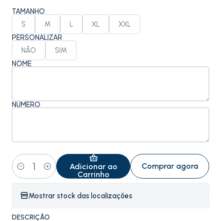
TAMANHO
S
M
L
XL
XXL
PERSONALIZAR
NÃO
SIM
NOME
NÚMERO
Comprar agora
Adicionar ao
Quantidade
Carrinho
Mostrar stock das localizações
DESCRIÇÃO