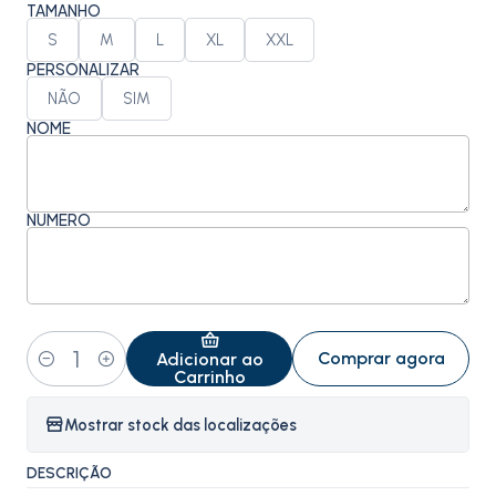
TAMANHO
S
M
L
XL
XXL
PERSONALIZAR
NÃO
SIM
NOME
NÚMERO
Comprar agora
Adicionar ao
Quantidade
Carrinho
Mostrar stock das localizações
DESCRIÇÃO