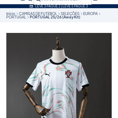
LEVE 3 PAGUE 2 | LEVE 5 PAGUE 3
Início
CAMISAS DE FUTEBOL
SELEÇÕES
EUROPA
PORTUGAL
PORTUGAL 25/26 (Away Kit)