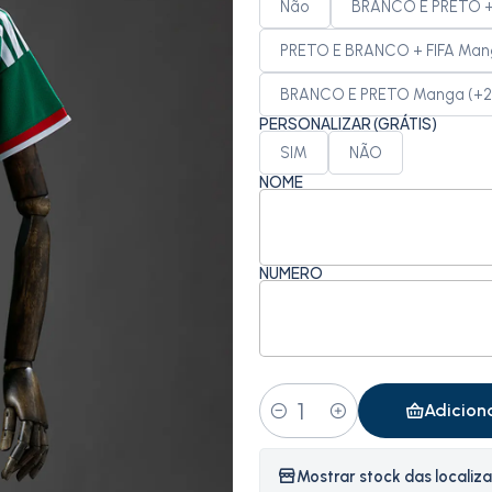
Não
BRANCO E PRETO + 
PRETO E BRANCO + FIFA Mang
BRANCO E PRETO Manga (+2
PERSONALIZAR (GRÁTIS)
SIM
NÃO
NOME
NÚMERO
Adicion
Quantidade
Mostrar stock das localiz