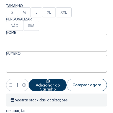
TAMANHO
S
M
L
XL
XXL
PERSONALIZAR
NÃO
SIM
NOME
NÚMERO
Comprar agora
Adicionar ao
Quantidade
Carrinho
Mostrar stock das localizações
DESCRIÇÃO