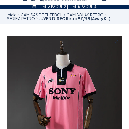
LEVE 3 PAGUE 2 | LEVE 5 PAGUE 3
Início
CAMISAS DE FUTEBOL
CAMISOLAS RETRO
SERIE A RETRO
JUVENTUS FC Retro 97/98 (Away Kit)