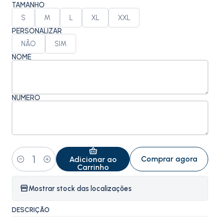
TAMANHO
S
M
L
XL
XXL
PERSONALIZAR
NÃO
SIM
NOME
NÚMERO
Comprar agora
Adicionar ao
Quantidade
Carrinho
Mostrar stock das localizações
DESCRIÇÃO