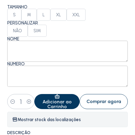
TAMANHO
S
M
L
XL
XXL
PERSONALIZAR
NÃO
SIM
NOME
NÚMERO
Comprar agora
Adicionar ao
Quantidade
Carrinho
Mostrar stock das localizações
DESCRIÇÃO