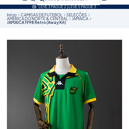
LEVE 3 PAGUE 2 | LEVE 5 PAGUE 3
Início
CAMISAS DE FUTEBOL
SELEÇÕES
AMÉRICA DO NORTE & CENTRAL
JAMAICA
JAMAICA 1998 Retro (Away Kit)