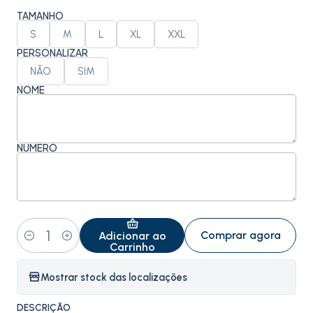
TAMANHO
S
M
L
XL
XXL
PERSONALIZAR
NÃO
SIM
NOME
NÚMERO
Comprar agora
Adicionar ao
Quantidade
Carrinho
Mostrar stock das localizações
DESCRIÇÃO