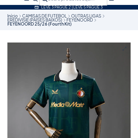
LEVE 3 PAGUE 2 | LEVE 5 PAGUE 3
Início
CAMISAS DE FUTEBOL
OUTRAS LIGAS
EREDIVISIE (PAÍSES BAIXOS)
FEYENOORD
FEYENOORD 25/26 (Fourth Kit)