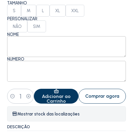
TAMANHO
S
M
L
XL
XXL
PERSONALIZAR
NÃO
SIM
NOME
NÚMERO
Comprar agora
Adicionar ao
Quantidade
Carrinho
Mostrar stock das localizações
DESCRIÇÃO