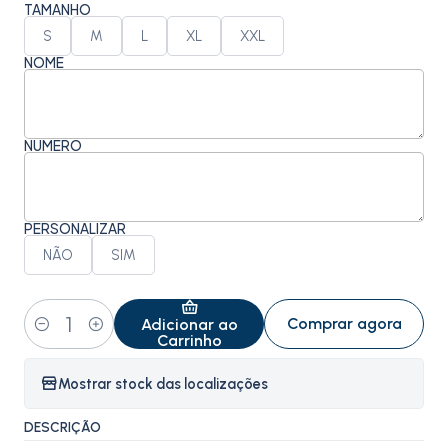
TAMANHO
S
M
L
XL
XXL
NOME
NÚMERO
PERSONALIZAR
NÃO
SIM
Comprar agora
Adicionar ao
Quantidade
Carrinho
Mostrar stock das localizações
DESCRIÇÃO