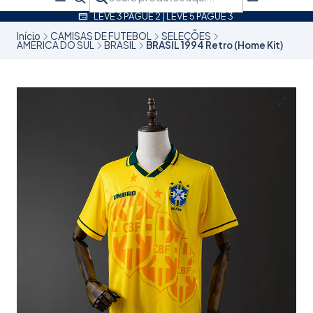
LEVE 3 PAGUE 2 | LEVE 5 PAGUE 3
Início
CAMISAS DE FUTEBOL
SELEÇÕES
AMÉRICA DO SUL
BRASIL
BRASIL 1994 Retro (Home Kit)