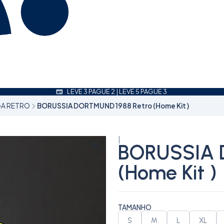
LEVE 3 PAGUE 2 | LEVE 5 PAGUE 3
GA RETRO
BORUSSIA DORTMUND 1988 Retro (Home Kit )
|
BORUSSIA 
(Home Kit )
TAMANHO
S
M
L
XL