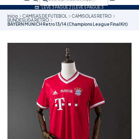
LEVE 3 PAGUE 2 | LEVE 5 PAGUE 3
Início
CAMISAS DE FUTEBOL
CAMISOLAS RETRO
BUNDESLIGA RETRO
BAYERN MUNICH Retro 13/14 (Champions League Final Kit)