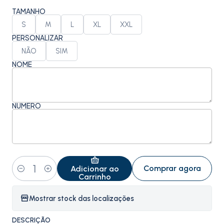
TAMANHO
S
M
L
XL
XXL
PERSONALIZAR
NÃO
SIM
NOME
NÚMERO
Comprar agora
Adicionar ao
Quantidade
Carrinho
Mostrar stock das localizações
DESCRIÇÃO