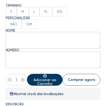
TAMANHO
S
M
L
XL
XXL
PERSONALIZAR
NÃO
SIM
NOME
NÚMERO
Comprar agora
Adicionar ao
Quantidade
Carrinho
Mostrar stock das localizações
DESCRIÇÃO