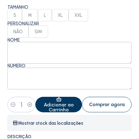
TAMANHO
S
M
L
XL
XXL
PERSONALIZAR
NÃO
SIM
NOME
NÚMERO
Comprar agora
Adicionar ao
Quantidade
Carrinho
Mostrar stock das localizações
DESCRIÇÃO