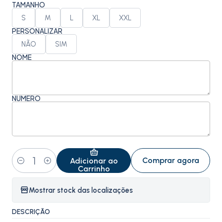
TAMANHO
S
M
L
XL
XXL
PERSONALIZAR
NÃO
SIM
NOME
NÚMERO
Comprar agora
Adicionar ao
Quantidade
Carrinho
Mostrar stock das localizações
DESCRIÇÃO