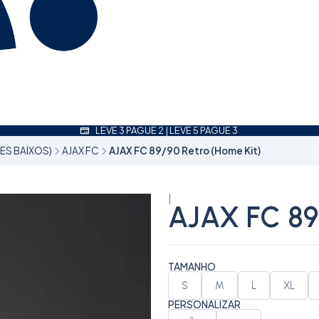
LEVE 3 PAGUE 2 | LEVE 5 PAGUE 3
SES BAIXOS)
AJAX FC
AJAX FC 89/90 Retro (Home Kit)
|
AJAX FC 89/
TAMANHO
S
M
L
XL
PERSONALIZAR